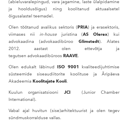
(abieluvaralepingud, vara jagamine, laste ülalpidamine
ja hooldusõigus) ning koolitanud aktuaalsetel
õigusalastel teemadel.
Olen töötanud avalikus sektoris (
PRIA
) ja erasektoris,
viimases nii
in-house
juristina (
AS Olerex
) kui
advokaadina (a
dvokaadibüroo
Glimstedt
). Alates
2012. aastast olen ettevõtja ja
tegutsen
advokaadibüroos
RAAVE
.
Olen edukalt läbinud
ISO 9001
kvaliteedijuhtimise
süsteemide siseaudiitorite koolituse ja Äripäeva
Akadeemia
Koolitajate Kooli
.
Kuulun organisatsiooni
JCI
(Junior Chamber
International).
Vabal ajal huvitun (sise)arhitektuurist ja olen tegev
sündmuskorralduse vallas.