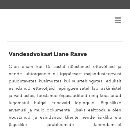
advokaadibüroo raave
Vandeadvokaat Liane Raave
Olen enam kui 15 aastat nõustanud ettevõtjaid ja
nende juhtorganeid nii igapäevast majandustegevust
puudutavates küsimustes kui suurtehingutes, edukalt
esindanud ettevõtjaid lepingueelsetel läbirääkimistel
ja vaidlustes, teostanud õigusauditeid ning koostanud
lugematul hulgal erinevaid lepinguid, õiguslikke
arvamusi ja muid dokumente. Lisaks eeltoodule olen
nõustanud ja esindanud kliente nende isikliku elu
õiguslike probleemide lahendamisel